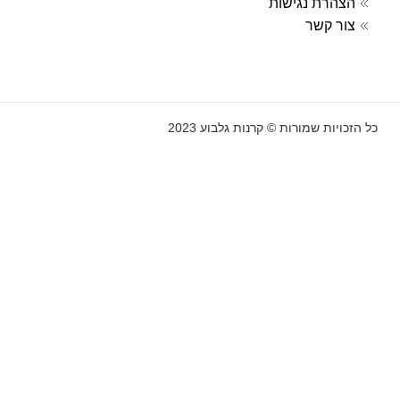
הצהרת נגישות
בְּתוֹכְנַת
צור קשר
קוֹרֵא־מָסָךְ;
לְחַץ
Control-
F10
לִפְתִיחַת
כל הזכויות שמורות © קרנות גלבוע 2023
תַּפְרִיט
נְגִישׁוּת.