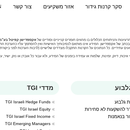
סקר קרנות גידור
אזור משקיעים
צור קשר
N
ונות והניתוחים הכלולים בו מהווים חומרים קנייניים וסודיים של
אקספדישן קפיטל בע"מ 
ובכתב של אקספדישן. המידע אינו מותאם לנסיבותיך האישיות ואין להסתמך עליו כהערכת הת
צועים עתידיים. כל הנתונים על הקרנות התקבלו מצדדים שלישיים (לרבות הערכות לפני ביקור
ות, דיוק, זמינות, שלמות או עמידה בזמנים של המידע, ולא עבור כל אובדן או נזק, ישיר, ע
לבוע
מדדי TGI
ת גלבוע
TGI Israeli Hedge Funds
דר להשקעות לא סחירות
TGI Israel Equity
ור בנאמנות
TGI Israel Fixed Income
TGI Emerging Managers