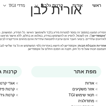
שִׂים
אורית לבן
ראשי
אודות
קרנות גלבוע
מדדי TGI
לֵב:
בְּאֲתָר
זֶה
מֻפְעֶלֶת
מַעֲרֶכֶת
המידע המוצג במסמך זה נמסר למטרות מידע בלבד ולשימושך האישי. כל המידע, המושגים, הרעי
"
אקספדישן
"). אין לשכפל, להפיץ או להשתמש במידע, במלואו או בחלקו, ללא אישור מראש 
נָגִישׁ
לאירועים עתידיים. ביצועי העבר אינם ערובה לתוצאות עתידיות ואינם מהווים אינדיקציה לבי
בִּקְלִיק
אחריות והגבלת חבות
:
אקספדישן לא תישא באחריות כלפי המשתמש או כל צד שלישי לגבי איכ
תצמצם חבות שעל פי כל חוק, תקנה או הסכם החלים על אקספדישן.
הַמְּסַיַּעַת
לִנְגִישׁוּת
הָאֲתָר.
לְחַץ
מפת אתר
קרנות ג
Control-
F11
אודות
אגדי קרנו
לְהַתְאָמַת
אזור משקיעים
קרנות פי
הָאֲתָר
תנאי שימוש TGI
קרנות גיד
לְעִוְורִים
מתודולגיה
הַמִּשְׁתַּמְּשִׁים