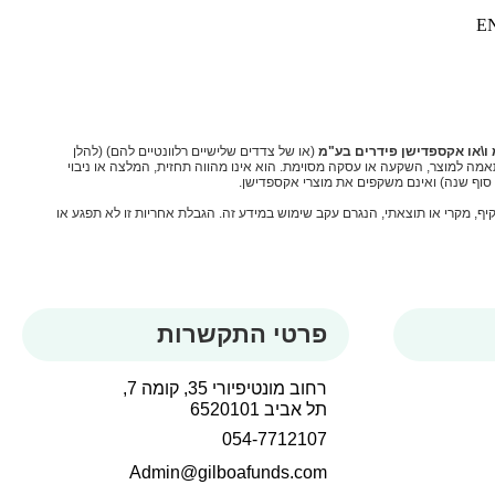
E
ו\או אקספדישן פידרים בע"מ
(או של צדדים שלישיים רלוונטיים להם) (להלן
אמה למוצר, השקעה או עסקה מסוימת. הוא אינו מהווה תחזית, המלצה או ניבוי
ת סוף שנה) ואינם משקפים את מוצרי אקספדישן.
קיף, מקרי או תוצאתי, הנגרם עקב שימוש במידע זה. הגבלת אחריות זו לא תפגע או
פרטי התקשרות
רחוב מונטיפיורי 35, קומה 7,
תל אביב 6520101
054-7712107
Admin@gilboafunds.com