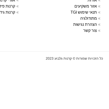
אודות
אגדי קרנו
בְּתוֹכְנַת
אזור משקיעים
קרנות פי
קוֹרֵא־מָסָךְ;
תנאי שימוש TGI
קרנות גיד
לְחַץ
מתודולגיה
Control-
הצהרת נגישות
F10
צור קשר
לִפְתִיחַת
תַּפְרִיט
נְגִישׁוּת.
כל הזכויות שמורות © קרנות גלבוע 2023