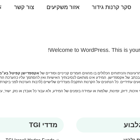
סקר קרנות גידור
אזור משקיעים
צור קשר
N
Welcome to WordPress. This is your fir
ונות והניתוחים הכלולים בו מהווים חומרים קנייניים וסודיים של
אקספדישן קפיטל בע"מ 
ובכתב של אקספדישן. המידע אינו מותאם לנסיבותיך האישיות ואין להסתמך עליו כהערכת הת
צועים עתידיים. כל הנתונים על הקרנות התקבלו מצדדים שלישיים (לרבות הערכות לפני ביקור
ות, דיוק, זמינות, שלמות או עמידה בזמנים של המידע, ולא עבור כל אובדן או נזק, ישיר, ע
לבוע
מדדי TGI