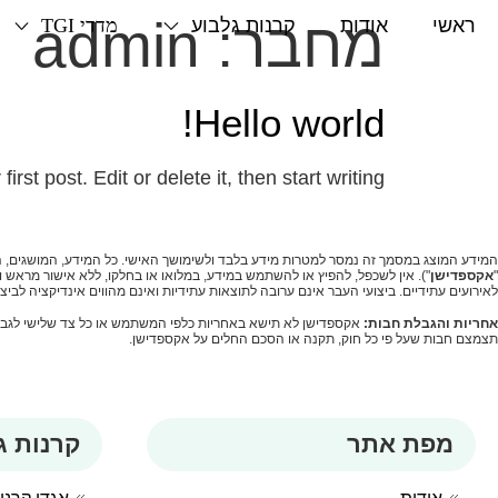
שִׂים
מחבר:
admin
ראשי
אודות
קרנות גלבוע
מדדי TGI
לֵב:
בְּאֲתָר
זֶה
Hello world!
מֻפְעֶלֶת
מַעֲרֶכֶת
st post. Edit or delete it, then start writing!
נָגִישׁ
בִּקְלִיק
הַמְּסַיַּעַת
לִנְגִישׁוּת
המידע המוצג במסמך זה נמסר למטרות מידע בלבד ולשימושך האישי. כל המידע, המושגים, הרעי
"
אקספדישן
"). אין לשכפל, להפיץ או להשתמש במידע, במלואו או בחלקו, ללא אישור מראש 
הָאֲתָר.
לאירועים עתידיים. ביצועי העבר אינם ערובה לתוצאות עתידיות ואינם מהווים אינדיקציה לבי
לְחַץ
אחריות והגבלת חבות
:
אקספדישן לא תישא באחריות כלפי המשתמש או כל צד שלישי לגבי איכ
תצמצם חבות שעל פי כל חוק, תקנה או הסכם החלים על אקספדישן.
Control-
F11
לְהַתְאָמַת
הָאֲתָר
מפת אתר
קרנות ג
לְעִוְורִים
הַמִּשְׁתַּמְּשִׁים